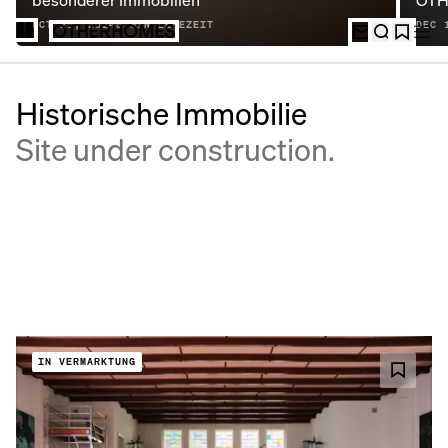
besonderer Immobilien
OT
OCT 29, 2024
5
MIN LESEZEIT
DEC 
Historische Immobilie
Site under construction.
IN VERMARKTUNG