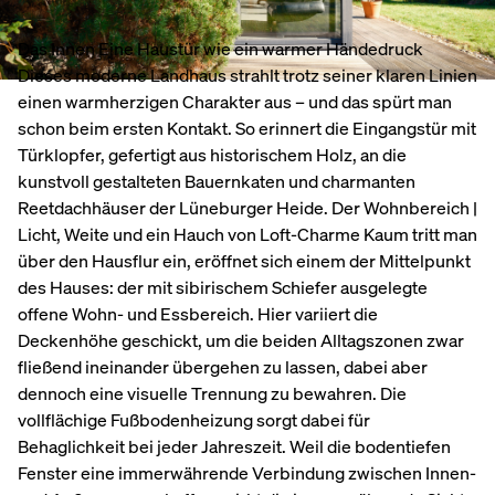
Das Innen Eine Haustür wie ein warmer Händedruck
Dieses moderne Landhaus strahlt trotz seiner klaren Linien
einen warmherzigen Charakter aus – und das spürt man
schon beim ersten Kontakt. So erinnert die Eingangstür mit
Türklopfer, gefertigt aus historischem Holz, an die
kunstvoll gestalteten Bauernkaten und charmanten
Reetdachhäuser der Lüneburger Heide. Der Wohnbereich |
Licht, Weite und ein Hauch von Loft-Charme Kaum tritt man
über den Hausflur ein, eröffnet sich einem der Mittelpunkt
des Hauses: der mit sibirischem Schiefer ausgelegte
offene Wohn- und Essbereich. Hier variiert die
Deckenhöhe geschickt, um die beiden Alltagszonen zwar
fließend ineinander übergehen zu lassen, dabei aber
dennoch eine visuelle Trennung zu bewahren. Die
vollflächige Fußbodenheizung sorgt dabei für
Behaglichkeit bei jeder Jahreszeit. Weil die bodentiefen
Fenster eine immerwährende Verbindung zwischen Innen-